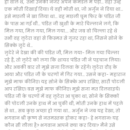
ही वाले थे, तभी उनकी नजर अपने कमंडल में पड़ी... वहां उन्हें
एक मोती दिखाई दिया। ये वही मोती था, जो अर्जुन ने दिया था...
इसे मछली ने खा लिया था... वह मछली घूम फिर के पंडित जी
के पास आ गई थी... पंडित जी खुशी के मारे चिल्लाने लगे, कि
मिल गया, मिल गया, मिल गया.... और जब वो चिल्ला रहे थे
तभी वह लुटेरा वहां से किस्मत से गुजर रहा था, जिसने सोने के
सिक्के लूटे थे...
लुटेरे ने देखा की की पंडित जी, मिल गया- मिल गया चिल्ला
रहे हैं, तो लुटेरे को लगा कि शायद पंडित जी ने पहचान लिया।
और अबकी बार तो मुझे सजा दिलवा के रहेंगे। लुटेरा दौड़ के
आया और पंडित जी के चरणों में गिर गया... उसने कहा- महाराज
मुझे माफ कीजिए। यह सोने के सिक्के आप रखिए, सारी पोटली
आप रखिए। बस मुझे माफ कीजिए। मुझे सजा मत दिलवाइये।
पंडित जी के चरणों में वह लुटेरा आ चुका था, सोने के सिक्कों
की पोटली उनके हाथ में आ चुकी थी, मोती उनके हाथ में पहले
से था... सब कुछ अच्छा हो गया था... अर्जुन ने जब यह देखा, तो
भगवान श्री कृष्ण से नतमस्तक होकर कहा- हे भगवान! यह
कौन सी लीला है? भगवान आपने क्या कर दिया? मैंने उसे