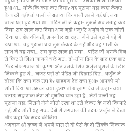
पहुंची झोपड़ी में तो पंडित जी बैठे हुए थे... उनका माथा ठनका
हुआ था... बोले कि क्या कर दिया? वह पुराना घड़ा कहां लेकर
के चली गई? तो पत्नी ने बताया कि पानी भरने गई थी, नया
वाला घड़ा टूट गया था... पंडित जी ने कहा- तुमने सब तबाह कर
दिया, सब खत्म कर दिया। आज मुझे धनुर्धर अर्जुन ने एक मोती
दिया था.. बेशकीमती, अनमोल था वह... मैंने उसे पुराने घड़े में
रखा था.. वह पुराना घड़ा तुम लेकर के गई और वह पानी के
साथ में बह गया... सब कुछ खत्म हो गया... पंडित जी अगले दिन
से फिर से भिक्षा मांगने चले गए... दो-तीन दिन के बाद एक बार
फिर से भगवान श्री कृष्णा और उनके मित्र अर्जुन घूमने के लिए
निकले हुए थे... नजर पड़ी तो पंडित जी दिखाई दिए... अर्जुन ने
बोला कि क्या चल रहा है? ब्राह्मण देव क्या हुआ? आपको जो
मोती दिया था उसका क्या हुआ? तो ब्राह्मण देव ने कहा- क्या
बताऊं महाराज! मेरा तो दुर्भाग्य चल रहा है... मेरी पत्नी वह
पुराना घड़ा, जिसमें मैंने मोती रखा था उसे लेकर के नदी किनारे
गई, और मोती बह गए... ऐसे में भगवान की तरफ अर्जुन ने देखा
और कहा कि मदद कीजिए।
भगवान श्री कृष्ण ने अपने पास से दो पैसे के दो सिक्के निकाल