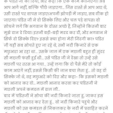
के पंडित जी को दिया, और कहा कि एक काम कीजिएगा। अब
आप आगे नहीं, बल्कि पीछे जाइएगा... जिस रास्ते से आप आए थे,
उसी रास्ते पर वापस जाइए।अपनी झोपड़ी में जाइए, सब ठीक हो
जाएगा। पंडित जी ने दो सिक्के लिए और चल पड़े वापस। वो
सोचने लगे कि भगवान के दोस्त अच्छे हैं, जिन्होंने कितनी बार
मुझे दान दे दिया। इतनी बड़ी-बड़ी मदद कर दी, और भगवान ने
सिर्फ दो सिक्के दिए? इससे क्या होगा मेरी जिंदगी का? पंडित
जी यही सब सोचते हुए जा रहे थे, तभी नदी किनारे से एक
मछुआरा आ रहा था... उसके जाल में एक मछली बहुत ही सुंदर
सी मछली फंसी हुई थी... उसे पंडित जी ने देखा तो उन्हें उसे
मछली पर तरस आ गया... उन्हें लगा कि दो पैसे मेरे तो कोई
काम आएंगे नहीं, इससे किसी की जान बचा लेता हूं... तो वह दो
सिक्के जो थे, वह मछुआरे को दिए और कहा- कि इसको मछली
को आजाद कर दो... मछली आज़ाद करवा कर पंडितजी ने
मछली अपने कमंडल में डाल ली...
बाद में पंडितजी ने सोचा की नदी किनारे जाता हूं, जाकर इस
मछली को आज़ाद कर देता हूं... वो नदी किनारे पहुंचे और
मछली को उस कमंडल से निकलकर के नदी में प्रवाहित करने