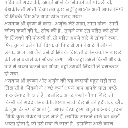
पंडित की मदद की, उसको सोने के सिक्कों की पोटली दी,
बेशकीमती मोती दिया। तब कुछ नहीं हुआ और अभी आपने सिर्फ
दो सिक्के दिए और सारा खेल पलट गया?
भगवान श्री कृष्ण ने कहा- अर्जुन! मेरे सखा, सारा खेल- सारी
लीला कर्मों की है... सोच की है... तुमने जब उस पंडित को सोने
के सिक्कों की पोटली दी, तो पंडित अपने बारे में सोचने लगा...
फिर तुमने उसे मोती दिया, तो फिर से अपने बारे में सोचने
लगा... आज जब मैंने उसे दो सिक्के दिए, तो दो सिक्कों से मछली
की जान बचाने का सोचने लगा... और जहां उसने किसी और के
बारे में अच्छा करने का सोचा, वही उसकी जिंदगी में चमत्कार
हो गया...
भगवान श्री कृष्णा और अर्जुन की यह कहानी बहुत बड़ी बात
सिखाती है. जिंदगी में अच्छे कर्म अपने आप आपके पास अच्छे
फल लेकर के आते हैं... इसलिए अगर कभी मौका मिले, तो
किसी की मदद जरूर कीजिएगा। सच्चे दिल से की हुई मदद लौट
के दुआ के रूप में आती है....आपने देखा होगा बहुत बड़े-बड़े हादसे
सिर्फ कुछ सेकंड से टल जाते हैं, क्योंकि सामने वाले का कर्म
अच्छा होता है. जो उसे बचा ले जाता है... इसलिए अच्छे काम